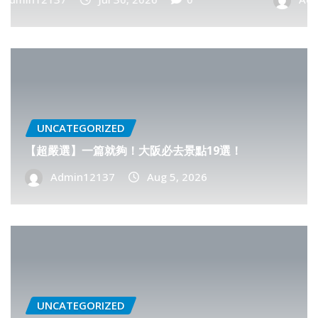
UNCATEGORIZED
【超嚴選】一篇就夠！大阪必去景點19選！
Admin12137
Aug 5, 2026
UNCATEGORIZED