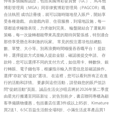
仲有多個國際認證，包括英國博彩委員會（GC）、馬耳他
博彩管理局（MGA）同菲律賓博彩管理局（PAGCOR）嘅
合法執照 成功註冊後，就可以隨時隨地登入賬戶，開始享
受各種遊戲。 由遊戲內容、住宿服務，到場地設施，每一
環都追求極致表現，力求做到完美。 輪盤賭結合了運氣和
策略，每一次旋轉都能帶來高度的期待與緊張感，特別適合
那些享受懸念和刺激的玩家。 常見的投注選項包括總點
數、單雙、大小等。別再浪費時間喺慢吞吞嘅平台！ 提款
時，選擇提款方式並輸入提款金額，確認後提交申請。 存
款時，您可以選擇不同的支付方式，如信用卡、轉數快、銀
行轉賬、電子錢包等，根據指示輸入所需信息並確認操作。
選擇“存款”或“提款”選項。 在這裡，您可以看到所有正在進
行的活動和詳情。 要參與這些活動，請登錄您的賬戶並訪
問“促銷活動”頁面。誠品生活尖沙咀店將於2026年第二季度
由星光行搬遷至同區新址，於告別前夕，書店聯同專櫃為顧
客準備購物優惠，包括書店任選3件或以上85折、Kimature
買2送1、6.5C百益生活館全場8折、小滿生活皮革產品買1