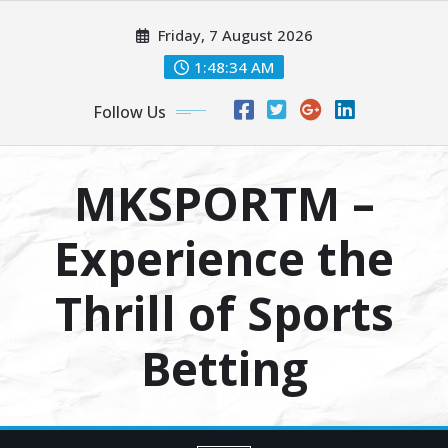
Skip
Friday, 7 August 2026
to
content
1:48:35 AM
Follow Us
MKSPORTM –
Experience the
Thrill of Sports
Betting