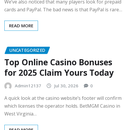
We’ve also noticed that many players look for prepaid
cards and PayPal. The bad news is that PayPal is rare…
READ MORE
UNCATEGORIZED
Top Online Casino Bonuses
for 2025 Claim Yours Today
Admin12137
Jul 30, 2026
0
A quick look at the casino website’s footer will confirm
which licenses the operator holds. BetMGM Casino in
West Virginia…
READ MORE