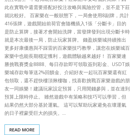
此在實戰中還需要搭配好投注攻略與風險控管，並不是下莊
就比較好。 百家樂在一般狀態下，一局會使用8副牌，共計
416張牌，遊戲開始前荷官會隨機插入1張「分斷卡」目的
是防止算牌，接著才會開始洗牌，當發牌發到出現分斷卡時
就是本次最後一局，防止玩家算牌。 錢盈娛樂城持續推出
更多好康優惠與不踩雷的百家樂技巧教學，讓您在娛樂城百
家樂中也能長期穩定獲利，遊戲體驗越來越好！ 百家樂連
勝挑戰賽獎金8888、每日存款即可領取簽到彩金、USDT娛
樂城存款每筆送2%回饋金、介紹好友一起玩百家樂還有紅
包領取，還不趕快樓頂揪樓咖，找喜歡挑戰百家樂遊戲的朋
友一同娛樂！建議玩家設定預算，只用閒錢參與，並在達到
預算上限時停止。 雖然遊戲中有策略和技巧可以學習，但
結果仍然大部分基於運氣。 這可以幫助玩家避免在壞運氣
的日子裡蒙受巨大的損失。…
READ MORE